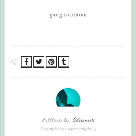
giorgio caproni
Pubblicato Da
Silviamonti
E' complicato essere semplici. ;)