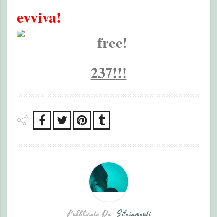
evviva!
237!!!
Pubblicato Da
Silviamonti