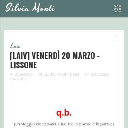
Silvia Monti
Laiv
[LAIV] VENERDÌ 20 MARZO -
LISSONE
SILVIAMONTI
LUNEDÌ, MARZO 16, 2009
NON CI SONO
COMMENTI
q.b.
(un viaggio elettro-acustico tra la poesia e le parole)