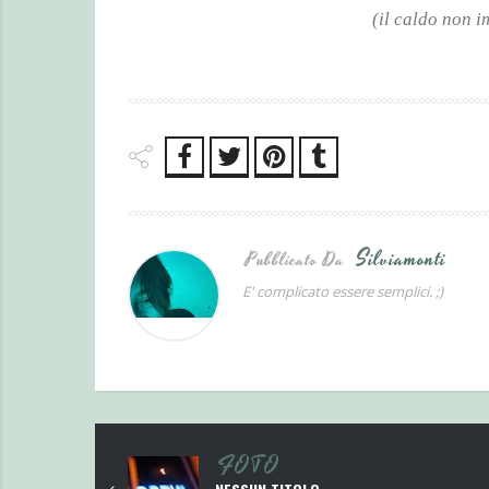
(il caldo non i
Silviamonti
Pubblicato Da
E' complicato essere semplici. ;)
FOTO