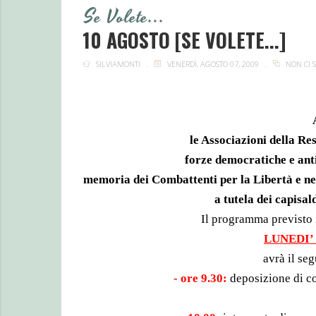
Se Volete...
10 AGOSTO [SE VOLETE...]
SILVIAMONTI
VENERDÌ, AGOSTO 07, 2009
NON CI
le Associazioni della Res
forze democratiche e ant
memo
ria dei Combattenti per
la Libertà
e ne
a tutela dei capi
sal
Il programma previsto 
LUNEDI’
avrà il se
- ore 9.30:
deposizione di co