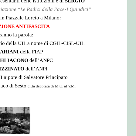
esentanti delle istituzioni e
di
SERGIO
iazione “Le Radici della Pace-I Quindici”
in Piazzale Loreto a Milano:
ZIONE ANTIFASCITA
rann
o la parola:
rio della UIL a nome di CGIL-C
ISL-UIL
MARIANI
della FIAP
HI IACONO
dell’ANPC
IZZINATO
dell’A
NP
I
DI
nipote di Salvatore Principato
aco di Sesto
città decorata
di M.O. al V.M.