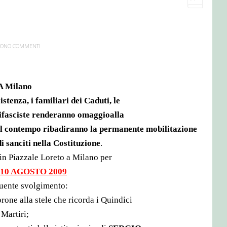
 SONO COMMENTI
A Milano
istenza, i famili
ari dei Caduti, le
ifasciste renderanno omaggioalla
l contempo ri
badiranno la
permanente
mobilitazione
di sanciti nella Costituzione
.
in Piazzale Loreto a
Milano per
 10 AGOSTO 2009
guent
e svolgimento:
rone alla stele che ric
orda i Quindici
Martiri;