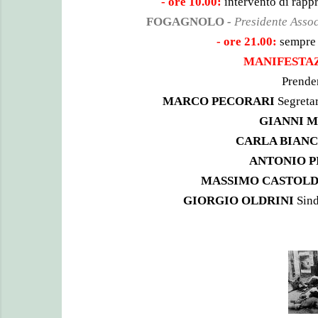
- ore 10.00:
intervento di rappr
FOGAGNOLO
-
Presidente Assoc
- ore 21.00:
sempre 
MANIFES
TA
Prende
MARCO PECORARI
Segreta
GIANNI 
CARLA BIAN
C
ANTONIO P
MASSIMO CAS
TOL
GIORGIO OLD
RINI
Sind