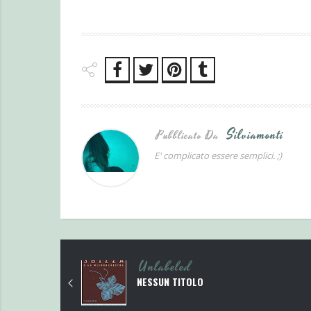
Silviamonti
Pubblicato Da
E' complicato essere semplici. ;)
Unlabeled
NESSUN TITOLO