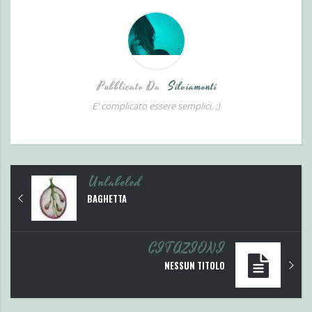
Pubblicato Da
Silviamonti
E' complicato essere semplici. ;)
Unlabeled
BAGHETTA
CITAZIONI
NESSUN TITOLO